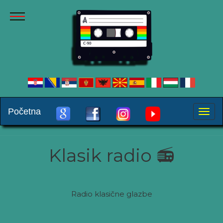
Početna
Toggle
naviga
Klasik radio 📻
Radio klasične glazbe