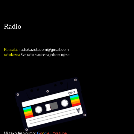
radiokazeta.com
Radio
Kontakt:
radiokazetacom@gmail.com
radiokazeta
Sve radio stanice na jednom mjestu
Mi također volimo:
G
o
o
g
l
e
i
Youtube